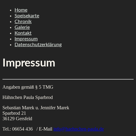
Skip
Home
to
Speisekarte
content
Chronik
Galerie
Kontakt
Impressum
Datenschutzerklärung
Impressum
Angaben gemäß § 5 TMG
Hähnchen Paula Sparbrod
Sebastian Marek u. Jennifer Marek
Sparbrod 21
36129 Gersfeld
Tel.: 06654 436 / E-Mail
info@haehnchen-paula.de