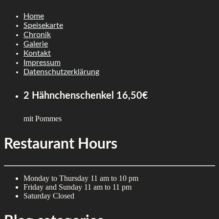
Skip
Home
to
Speisekarte
content
Chronik
Galerie
Kontakt
Impressum
Datenschutzerklärung
2 Hähnchenschenkel
16,50€
mit Pommes
Restaurant Hours
Monday to Thursday
11 am to 10 pm
Friday and Sunday
11 am to 11 pm
Saturday
Closed