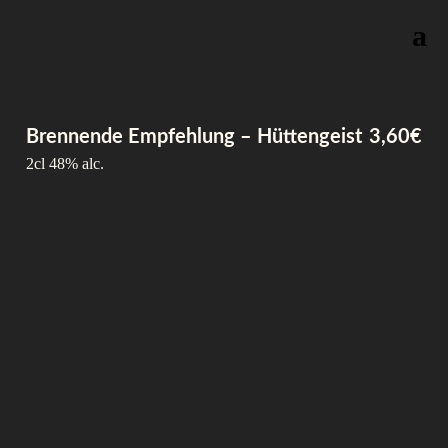
Skip
Brennende Empfehlung – Hüttengeist
3,60€
to
content
2cl 48% alc.