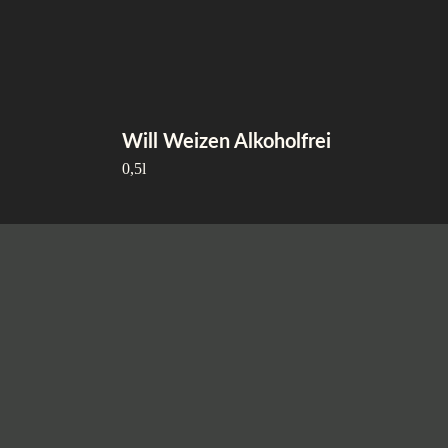
Skip
to
Will Weizen Alkoholfrei
content
0,5l